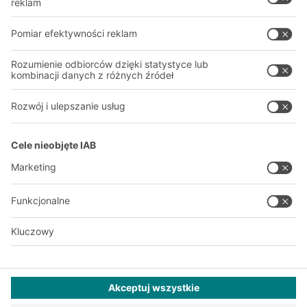
O firmie
Nasza globalna sieć
Nasze zakłady
A
BIT O
F
YOUR LIFE.
+48 22 666 22 20
© 2026 BITO-Lagertechnik Bittmann GmbH
Projektowanie i realizacja
+ | LOUIS
INTERNET
Ta oferta jest przeznaczona dla przemysłu, rzemiosła, handlu i
zawodów do użytku w niezależnej, profesjonalnej lub
komercyjnej działalności.