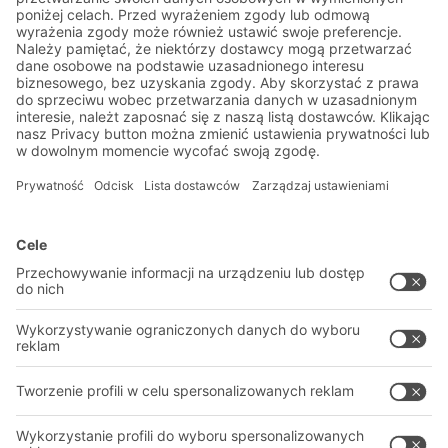
Aktualności magazynowe i
logistyczne
Ekskluzywne rabaty
Innowacje
Zapisz się do newslettera
Rozwiązania
Porady i usługi
Rozwiązania intralogistyczne
PROFESJONALNY MAGAZYN
Systemy pojemników
SYSTEMY MAGAZYNOWE
Systemy regałów
Pliki do pobrania
Systemy transportowe
Formularz kontaktowy
Nasze usługi
Firma
Śledź nas