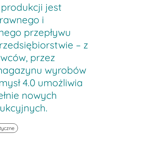
produkcji jest
rawnego i
nego przepływu
zedsiębiorstwie – z
wców, przez
 magazynu wyrobów
mysł 4.0 umożliwia
ełnie nowych
ukcyjnych.
styczne