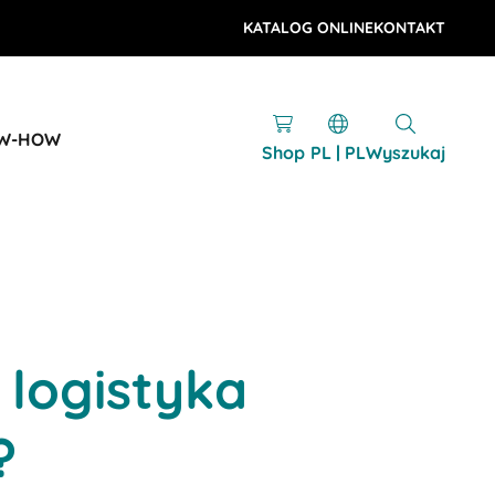
KATALOG ONLINE
KONTAKT
OW-HOW
Shop
PL | PL
Wyszukaj
 logistyka
?