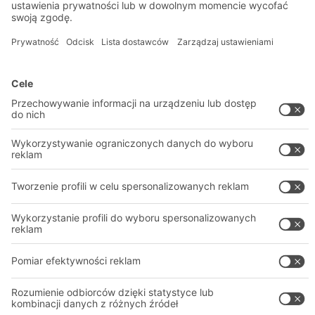
Rozwiązania intralogistyczne
PROFESJONALNY MAGAZYN
Systemy pojemników
SYSTEMY MAGAZYNOWE
Systemy regałów
Pliki do pobrania
Systemy transportowe
Formularz kontaktowy
Nasze usługi
Firma
Śledź nas
O firmie
Nasza globalna sieć
Nasze zakłady
A
BIT O
F
YOUR LIFE.