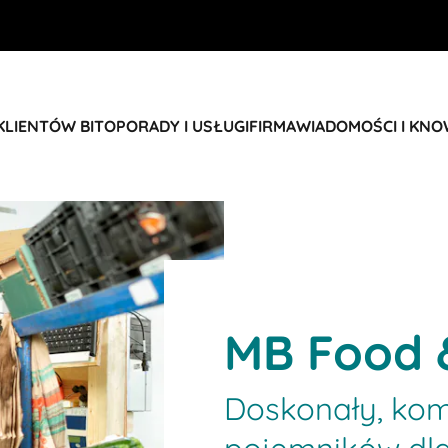
KLIENTÓW BITO
PORADY I USŁUGI
FIRMA
WIADOMOŚCI I KN
MB Food 
Doskonały, ko