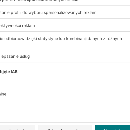
 puste, oszczędzając w
 dostarczane z
ch można sztaplować.
ać używając
Zalety i korzyści