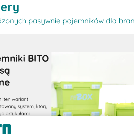
very
dzonych pasywnie pojemników dla bran
emniki BITO
 są
lne
 ten wariant
ktowany system, który
ego artykułami
sprzedaży żywności.
aden produkt nie