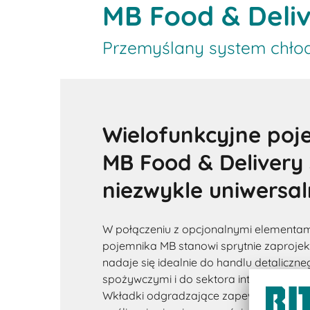
MB Food & Deli
Przemyślany system chło
Wielofunkcyjne poj
MB Food & Delivery
niezwykle uniwersa
W połączeniu z opcjonalnymi elementami
pojemnika MB stanowi sprytnie zaproje
nadaje się idealnie do handlu detaliczn
spożywczymi i do sektora internetowej 
Wkładki odgradzające zapewniają, że ż