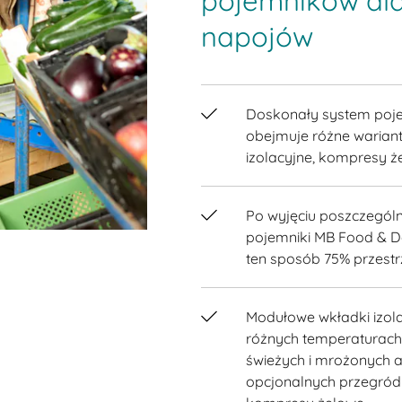
pojemników dla
napojów
Doskonały system poje
obejmuje różne warian
izolacyjne, kompresy ż
Po wyjęciu poszczegól
pojemniki MB Food & D
ten sposób 75% przestr
Modułowe wkładki izola
różnych temperaturach
świeżych i mrożonych 
opcjonalnych przegró