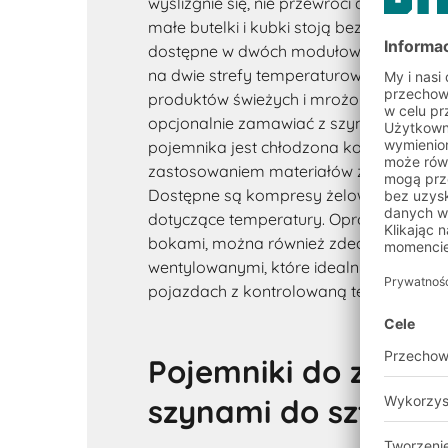
wyślizgnie się, nie przewróci ani nie zac
małe butelki i kubki stoją bezpiecznie. W
dostępne w dwóch modułowych rozmiara
na dwie strefy temperaturowe, co przydaj
produktów świeżych i mrożonych. Poje
opcjonalnie zamawiać z szynami do tor
pojemnika jest chłodzona kompresami 
zastosowaniem materiałów zmiennofazowy
Dostępne są kompresy żelowe spełniaj
dotyczące temperatury. Oprócz pojemn
bokami, można również zdecydować się
wentylowanymi, które idealnie nadają si
pojazdach z kontrolowaną temperaturą i
Pojemniki do zagnie
szynami do sztaplo