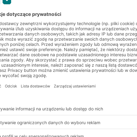
znie przeciekać. Nawet
kładki izolacyjne
ch dzielą pojemniki
e się np. dla
mniki MB można
eb. Zawartość
żelowymi z
ch (stałe – ciekłe).
ące różne wymagania
ików z zamkniętymi
 na pojemniki z bokami
ę do użytku w
 chłodniach.
żdżania z
wania