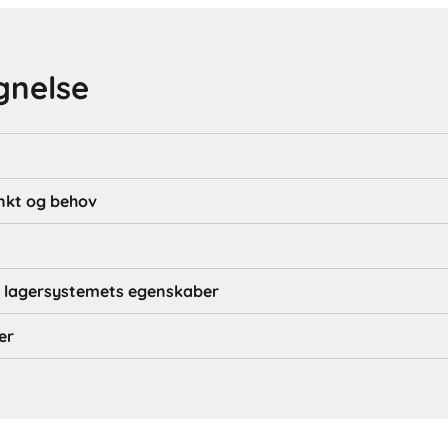
gnelse
kt og behov
g lagersystemets egenskaber
er