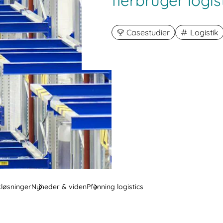
flerbruger logis
Casestudier
Logistik
kløsninger
Nyheder & viden
Pfenning logistics