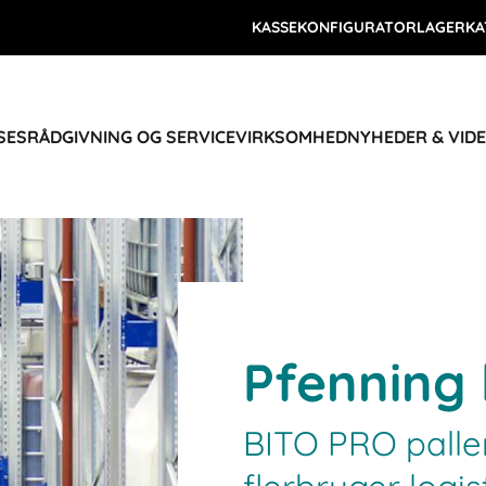
KASSEKONFIGURATOR
LAGERKA
SES
RÅDGIVNING OG SERVICE
VIRKSOMHED
NYHEDER & VID
Pfenning 
BITO PRO palle