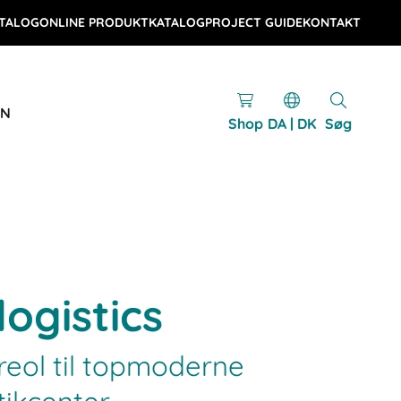
TALOG
ONLINE PRODUKTKATALOG
PROJECT GUIDE
KONTAKT
EN
Shop
DA | DK
Søg
logistics
reol til topmoderne