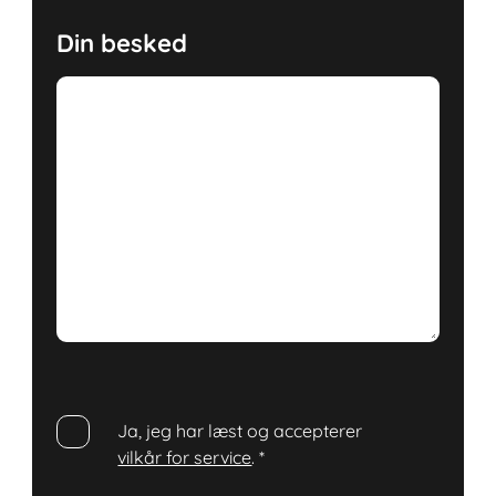
Din besked
Ja, jeg har læst og accepterer
vilkår for service
.
*