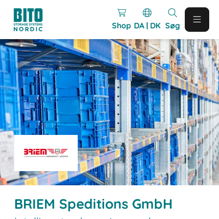
Shop
DA | DK
Søg
BRIEM Speditions GmbH