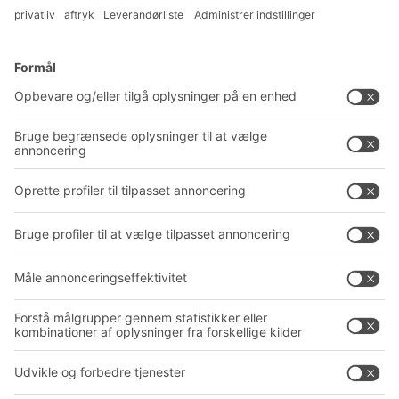
Løsninger
Rådgivning og service
Intralogistikløsninger
PRODUKTKATALOG
Kassesystemer
PROJECT GUIDE
Reolsystemer
Downloads
Transportsystemer
Kontaktformular
Service
Virksomhed
Follow us
Om BITO
Vores globale netværk
Produktionssteder
A
BIT O
F
YOUR LIFE.