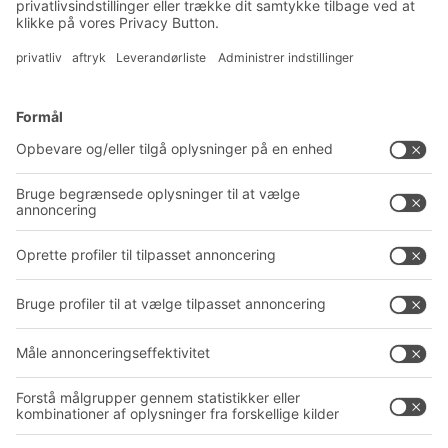
Tilmeld dig vores nyhedsbrev
Løsninger
Rådgivning og service
Intralogistikløsninger
PRODUKTKATALOG
Kassesystemer
PROJECT GUIDE
Reolsystemer
Downloads
Transportsystemer
Kontaktformular
Service
Virksomhed
Follow us
Om BITO
Vores globale netværk
Produktionssteder