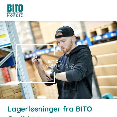
A
BIT O
F
WAREHOUSING.
Lagerløsninger fra BITO