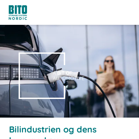
A
BIT O
F
AUTOMOTIVE.
Bilindustrien og dens