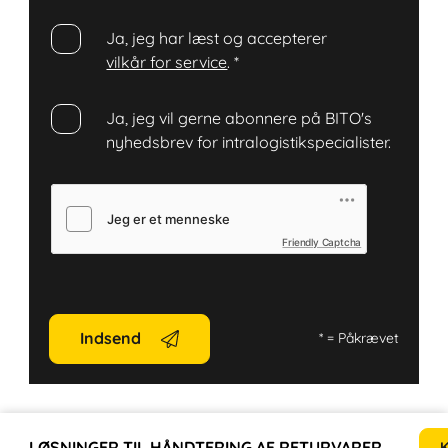
Ja, jeg har læst og accepterer
vilkår for service
.
*
Ja, jeg vil gerne abonnere på BITO's
nyhedsbrev for intralogistikspecialister.
Friendly Captcha
Indsend
*
= Påkrævet
LØSNINGER TIL HÅNDTERING AF RETURVARER
EF
K