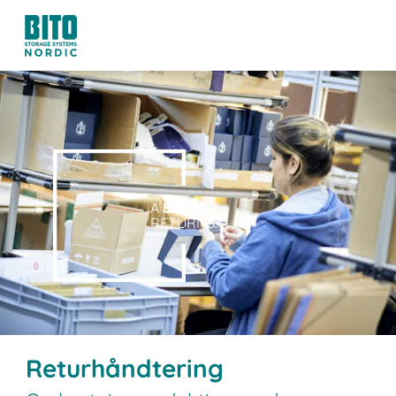
A
BIT O
F
RETURNS.
Returhåndtering