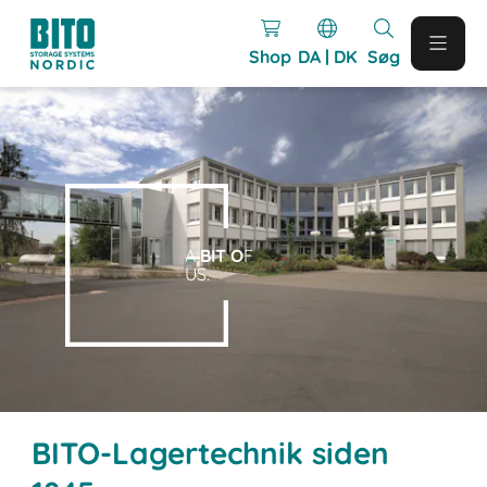
Shop
DA | DK
Søg
A
BIT O
F
US.
BITO-Lagertechnik siden