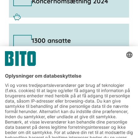
Koncernomsætning 2024
1300 ansatte
BITO koncernen
Tilmeld dig vores BITO
nyhedsbrev:
Nyheder og viden om lager
og logistik
Eksklusiv rabat