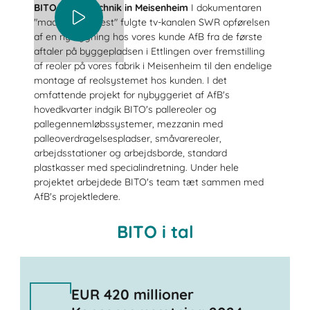
BITO-Lagertechnik in Meisenheim
I dokumentaren
"made in Südwest" fulgte tv-kanalen SWR opførelsen
af en ny bygning hos vores kunde AfB fra de første
aftaler på byggepladsen i Ettlingen over fremstilling
af reoler på vores fabrik i Meisenheim til den endelige
montage af reolsystemet hos kunden. I det
omfattende projekt for nybyggeriet af AfB's
hovedkvarter indgik BITO's pallereoler og
pallegennemløbssystemer, mezzanin med
palleoverdragelsespladser, småvarereoler,
arbejdsstationer og arbejdsborde, standard
plastkasser med specialindretning. Under hele
projektet arbejdede BITO's team tæt sammen med
AfB's projektledere.
BITO i tal
EUR 420 millioner