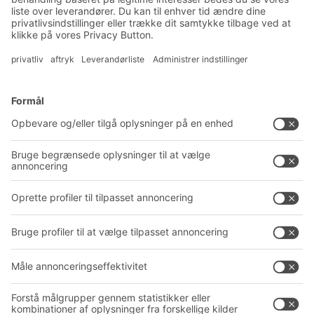
Produktnyheder
Tilmeld dig vores nyhedsbrev
Løsninger
Rådgivning og service
Intralogistikløsninger
PRODUKTKATALOG
Kassesystemer
PROJECT GUIDE
Reolsystemer
Downloads
Transportsystemer
Kontaktformular
Service
Virksomhed
Follow us
Om BITO
Vores globale netværk
Produktionssteder