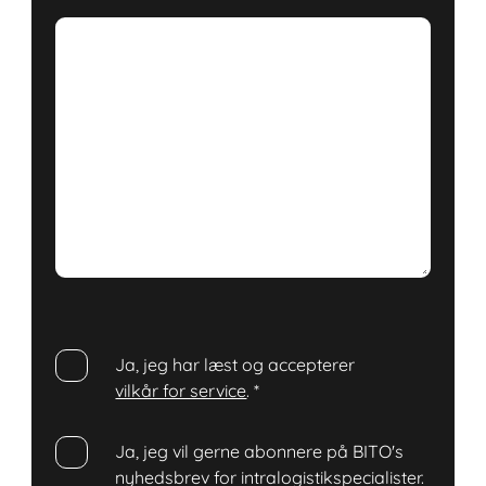
Ja, jeg har læst og accepterer
vilkår for service
.
*
Ja, jeg vil gerne abonnere på BITO's
nyhedsbrev for intralogistikspecialister.