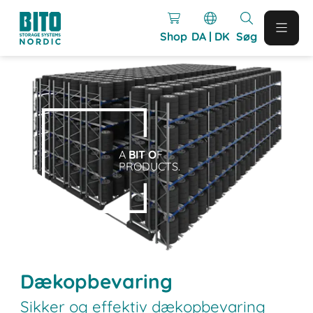
Shop
DA | DK
Søg
A
BIT O
F
PRODUCTS.
Dækopbevaring
Sikker og effektiv dækopbevaring