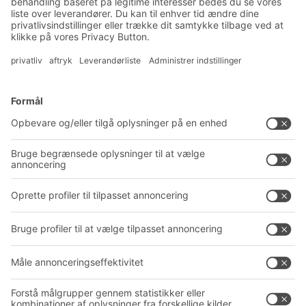
Produktnyheder
Tilmeld dig vores nyhedsbrev
Løsninger
Rådgivning og service
Intralogistikløsninger
PRODUKTKATALOG
Kassesystemer
PROJECT GUIDE
Reolsystemer
Downloads
Transportsystemer
Kontaktformular
Service
Virksomhed
Follow us
Om BITO
Vores globale netværk
Produktionssteder