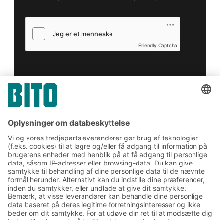
Friendly Captcha
Indsend
*
= Påkrævet
Tilmeld dig vores BITO
nyhedsbrev:
Nyheder og viden om lager
og logistik
Eksklusiv rabat