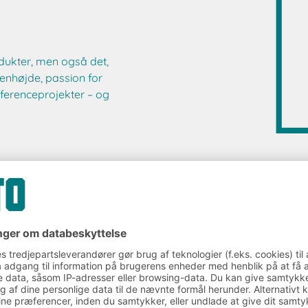
dukter, men også det,
øjenhøjde, passion for
eferenceprojekter – og
kløsninger
Rådgivning og service
Materiale til download
Pr