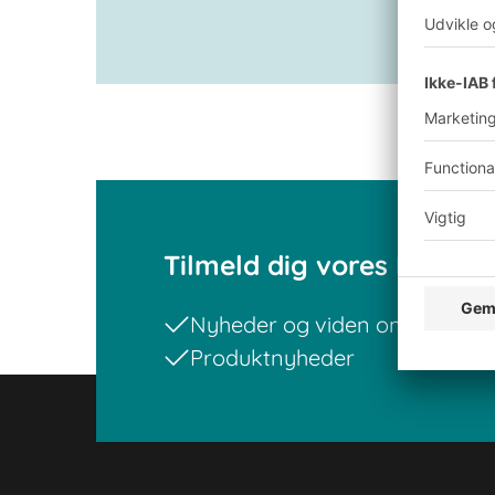
Se katalog
Tilmeld dig vores BITO n
Nyheder og viden om lager og 
Produktnyheder