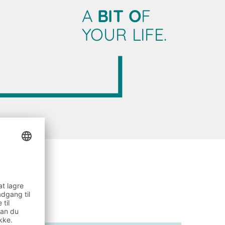
A
BIT O
F
YOUR LIFE.
oject Guide