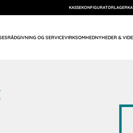
KASSEKONFIGURATOR
LAGERKA
SES
RÅDGIVNING OG SERVICE
VIRKSOMHED
NYHEDER & VID
E