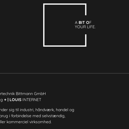
A
BIT O
F
YOUR LIFE.
rtechnik Bittmann GmbH
ing
+ | LOUIS
INTERNET
der sig til industri, håndværk, handel og
l brug i forbindelse med selvstændig,
ler kommerciel virksomhed.