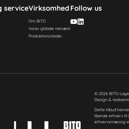
 service
Virksomhed
Follow us
Om BITO
Vores globale netværk
Produktionssteder
© 2026 BITO-Lage
Design & realiser
Dette tilbud henven
liberale erhverv ti
erhvervsmæssig el