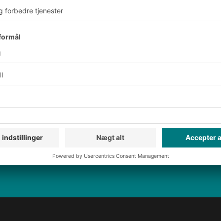
yhedsbrev:
Til
logistik
Eksklusiv rabat