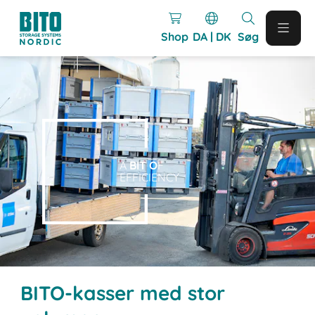
Shop
DA | DK
Søg
A
BIT O
F
EFFICIENCY
BITO-kasser med stor