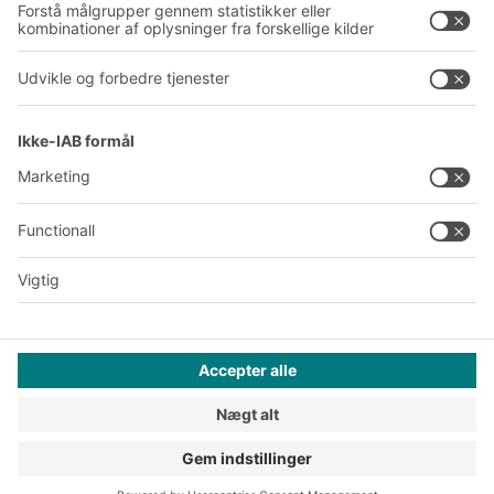
Produktionssteder
A
BIT O
F
YOUR LIFE.
+45 7021 5151
© 2026 BITO-Lagertechnik Bittmann GmbH
Design & realisering
+ | LOUIS
INTERNET
Dette tilbud henvender sig til industri, håndværk, handel og
liberale erhverv til brug i forbindelse med selvstændig,
erhvervsmæssig eller kommerciel virksomhed.
Generelle forretningsbetingelser
Databeskyttelse
Juridisk
Privatlivsindstillinger