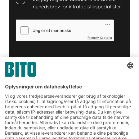
nyhedsbrev for intralogistikspecialister.
Friendly Captcha
Indsend
*
= Påkrævet
Tilmeld dig vores BITO
nyhedsbrev:
Nyheder og viden om lager
og logistik