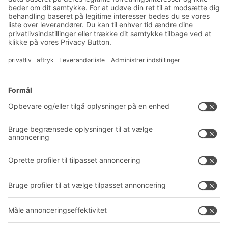
Eksklusiv rabat
Produktnyheder
Tilmeld dig vores nyhedsbrev
Løsninger
Rådgivning og service
Intralogistikløsninger
PRODUKTKATALOG
Kassesystemer
PROJECT GUIDE
Reolsystemer
Downloads
Transportsystemer
Kontaktformular
Service
Virksomhed
Follow us
Om BITO
Vores globale netværk