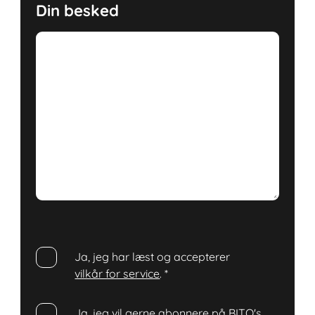
Din besked
Ja, jeg har læst og accepterer
vilkår for service
.
*
Ja, jeg vil gerne abonnere på BITO's