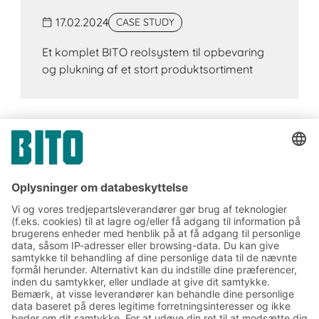
17.02.2024
CASE STUDY
Et komplet BITO reolsystem til opbevaring
og plukning af et stort produktsortiment
Tilmeld dig vores BITO
nyhedsbrev:
Nyheder og viden om lager
og logistik
Eksklusiv rabat