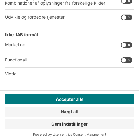
A
BIT O
F
YOUR LIFE.
+45 7021 5151
© 2026 BITO-Lagertechnik Bittmann GmbH
Design & realisering
+ | LOUIS
INTERNET
Dette tilbud henvender sig til industri, håndværk, handel og
liberale erhverv til brug i forbindelse med selvstændig,
erhvervsmæssig eller kommerciel virksomhed.
Generelle forretningsbetingelser
Databeskyttelse
Juridisk
Privatlivsindstillinger