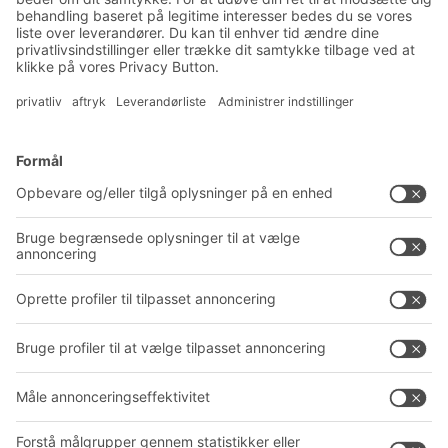
Produktnyheder
Tilmeld dig vores nyhedsbrev
Løsninger
Rådgivning og service
Intralogistikløsninger
PRODUKTKATALOG
Kassesystemer
PROJECT GUIDE
Reolsystemer
Downloads
Transportsystemer
Kontaktformular
Service
Virksomhed
Follow us
Om BITO
Vores globale netværk
Produktionssteder