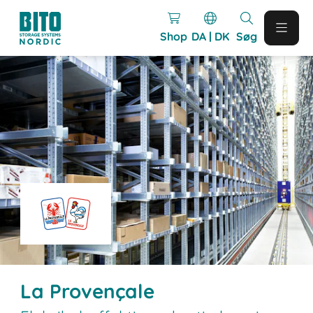
Shop
DA | DK
Søg
La Provençale