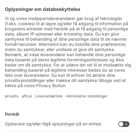
Tilmeld dig vores BITO
nyhedsbrev:
Nyheder og viden om lager
og logistik
Eksklusiv rabat
Produktnyheder
Tilmeld dig vores nyhedsbrev
Løsninger
Rådgivning og service
Intralogistikløsninger
PRODUKTKATALOG
Kassesystemer
PROJECT GUIDE