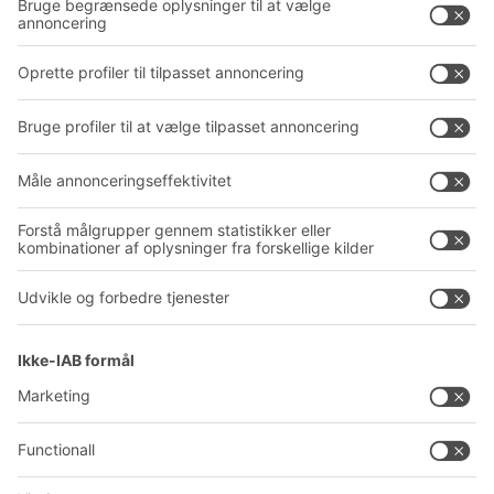
Reolsystemer
Downloads
Transportsystemer
Kontaktformular
Service
Virksomhed
Follow us
Om BITO
Vores globale netværk
Produktionssteder
A
BIT O
F
YOUR LIFE.
+45 7021 5151