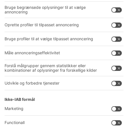
Kassesystemer
PROJECT GUIDE
Reolsystemer
Downloads
Transportsystemer
Kontaktformular
Service
Virksomhed
Follow us
Om BITO
Vores globale netværk
Produktionssteder
A
BIT O
F
YOUR LIFE.