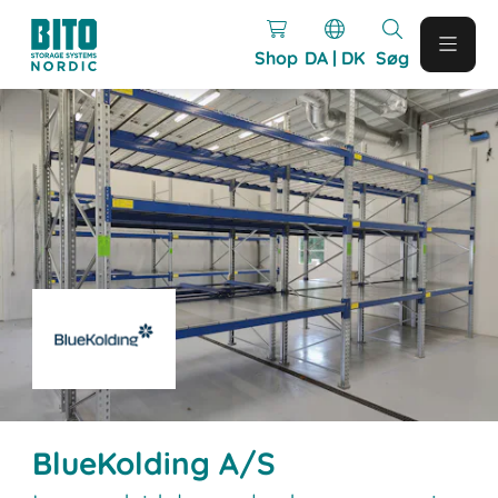
Shop
DA | DK
Søg
BlueKolding A/S