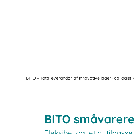
BITO – Totalleverandør af innovative lager- og logisti
BITO småvarere
Fleksibel og let at tilpass