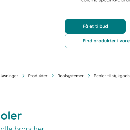
Få et tilbud
Find produkter i vor
kløsninger
Produkter
Reolsystemer
Reoler til stykgods
oler
e alle brancher