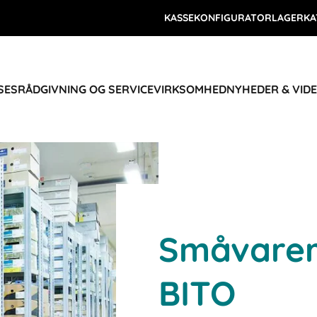
KASSEKONFIGURATOR
LAGERKA
SES
RÅDGIVNING OG SERVICE
VIRKSOMHED
NYHEDER & VID
Småvarer
BITO