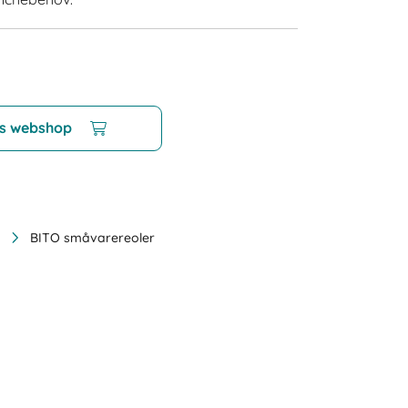
es webshop
BITO småvarereoler