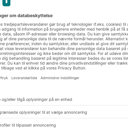
alitet fra
r- og
g
illing, montage og
andet lagerudstyr.
p af den nyeste
ve fabrik i Tyskland.
år du support fra vores
lt fra planlægning og
pektionerer. Generelt
 forskellige
proces,
ladefinish,
essionel montage og
e, regler og standarder