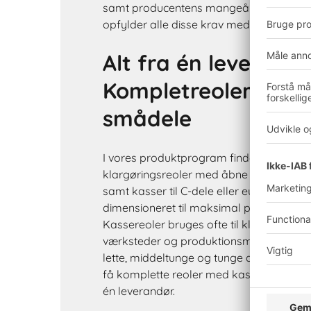
samt producentens mangeårige erfaring o
opfylder alle disse krav med bravur.
Alt fra én leverandø
Kompletreoler med k
smådele
I vores produktprogram finder du også e
klargøringsreoler med åbne opbevaring
samt kasser til C-dele eller euro-stabelk
dimensioneret til maksimal pladsudnytte
Kassereoler bruges ofte til klargøring o
værksteder og produktionsmiljøer. Reol
lette, middeltunge og tunge dele. Fordele
få komplette reoler med kasser - du beh
én leverandør.