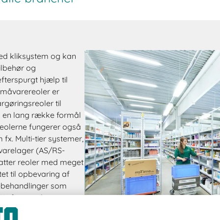
ed kliksystem og kan
tilbehør og
terspurgt hjælp til
 småvarereoler er
rgøringsreoler til
il en lang række formål
Reolerne fungerer også
x. Multi-tier systemer,
varelager (AS/RS-
atter reoler med meget
et til opbevaring af
debehandlinger som
L-farver sikrer, at
afskalning.