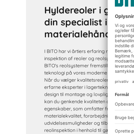
Hyldereoler i god kv
din specialist i lage
materialehåndterin
I BITO har vi årtiers erfaring med fremst
inspektion af reoler og reolsystemer og 
BITO's reolsystemer fremstilles ved hjæl
teknologi på vores moderne energieffekti
Når du vælger kvalitetsreoler fra BITO f
erfarne eksperter i lagerteknologi med a
design til montage og lovpligtige reolins
kan du genkende kvaliteten af en reol på
egenskaber, som omfatter fremstillings
materialekvalitet, forarbejdning og overf
udvidelsesmuligheder og tilbehør, prof
reolinspektion i henhold til gældende lov