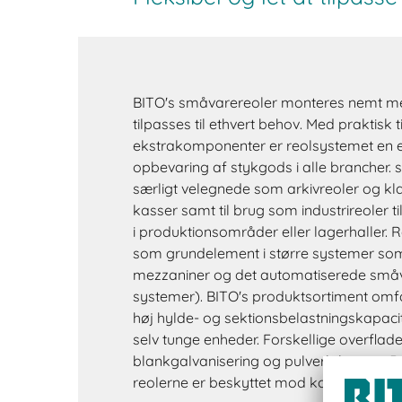
BITO's småvarereoler monteres nemt m
tilpasses til ethvert behov. Med praktisk 
ekstrakomponenter er reolsystemet en ef
opbevaring af stykgods i alle brancher.
særligt velegnede som arkivreoler og kla
kasser samt til brug som industrireoler t
i produktionsområder eller lagerhaller. 
som grundelement i større systemer som f
mezzaniner og det automatiserede små
systemer). BITO's produktsortiment omf
høj hylde- og sektionsbelastningskapacit
selv tunge enheder. Forskellige overfla
blankgalvanisering og pulverlakering i RA
reolerne er beskyttet mod korrosion og 