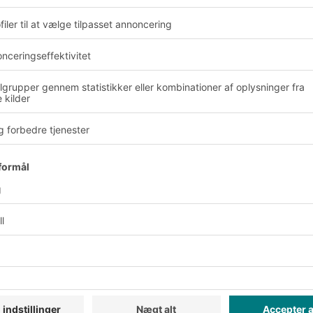
g certificeringer. BITO
r:
asser til
t udvalg af
s- og plukkekasser
asser. kasserne er
lse på hylderne.
g plukning af smådele i
erne kan håndtere såvel
n er, at du hos os kan
øver kun at kontakte