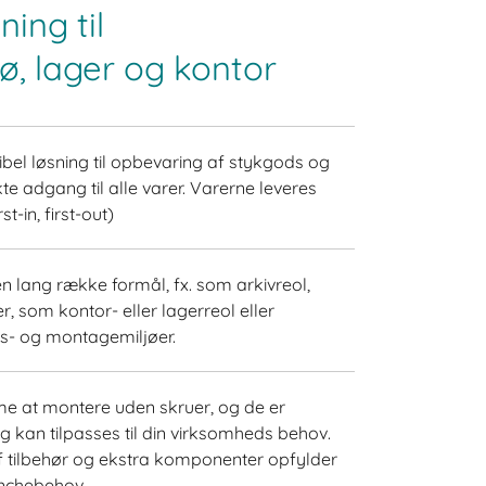
ning til
ø, lager og kontor
ksibel løsning til opbevaring af stykgods og
 adgang til alle varer. Varerne leveres
st-in, first-out)
en lang række formål, fx. som arkivreol,
er, som kontor- eller lagerreol eller
ons- og montagemiljøer.
e at montere uden skruer, og de er
 kan tilpasses til din virksomheds behov.
f tilbehør og ekstra komponenter opfylder
anchebehov.