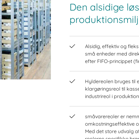
Den alsidige løs
produktionsmilj
Alsidig, effektiv og fle
små enheder med direkte
efter FIFO-princippet (fir
Hyldereolen bruges til 
klargøringsreol til kass
industrireol i produkti
småvarereoler er nemm
omkostningseffektive og
Med det store udvalg a
reolerne specifikke br