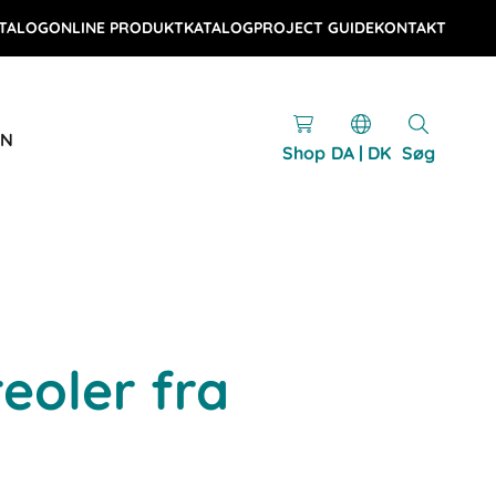
TALOG
ONLINE PRODUKTKATALOG
PROJECT GUIDE
KONTAKT
EN
Shop
DA | DK
Søg
eoler fra