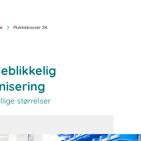
le
Plukkekasser SK
eblikkelig
nisering
lige størrelser