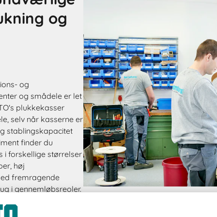
lukning og
tions- og
enter og smådele er let
BITO's plukkekasser
le, selv når kasserne er
og stablingskapacitet
timent finder du
 i forskellige størrelser
er, høj
 med fremragende
rug i gennemløbsreoler.
gere PK-serie.