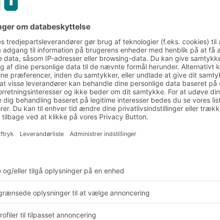
eoler
 mobile reoler samt
ng af plukkekasser.
tsidet og dobbeltsidet
te smådele fra én
re særligt nyttigt i
erne på BITO's
 dimensionerne på
 at udnytte reolens
erne kan nemt hænges
ttes til en anden