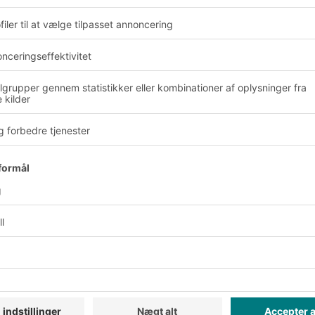
Fordele og udbytte
Fleksibilitet
sudnyttelse.
Vores løsningers modul
dine specifikke behov.