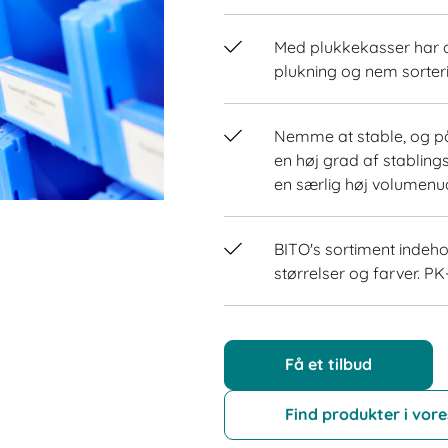
Med plukkekasser har 
plukning og nem sorter
Nemme at stable, og på
en høj grad af stablin
en særlig høj volumenud
BITO's sortiment indehol
størrelser og farver. PK-
Få et tilbud
Find produkter i vor