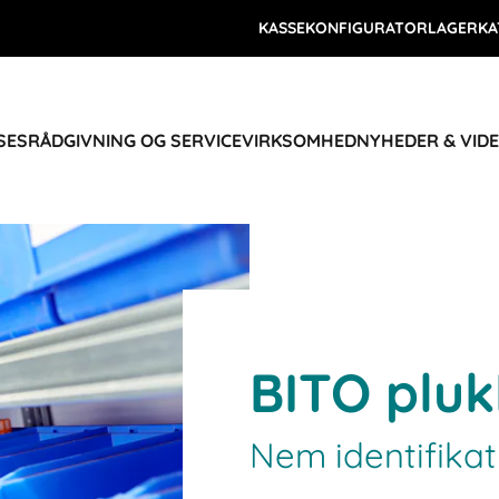
KASSEKONFIGURATOR
LAGERKA
SES
RÅDGIVNING OG SERVICE
VIRKSOMHED
NYHEDER & VID
BITO plu
Nem identifikat