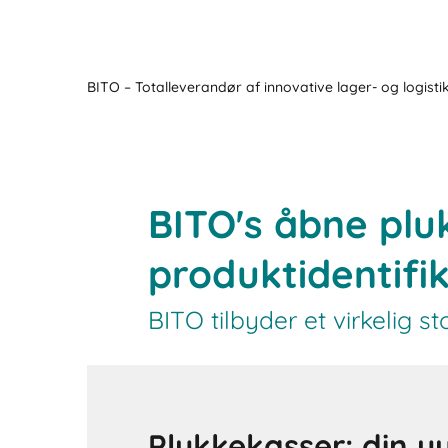
BITO – Totalleverandør af innovative lager- og logisti
BITO's åbne plu
produktidentifi
BITO tilbyder et virkelig s
Plukkekasser: din u