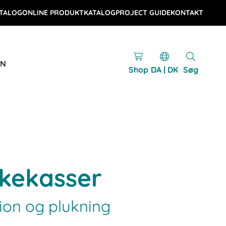
TALOG
ONLINE PRODUKTKATALOG
PROJECT GUIDE
KONTAKT
EN
Shop
DA | DK
Søg
kkekasser
ion og plukning