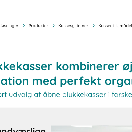
kløsninger
Produkter
Kassesystemer
Kasser til småde
kkekasser kombinerer øj
kation med perfekt orga
tort udvalg af åbne plukkekasser i forskel
undværlige