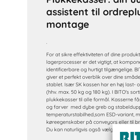
assistent til ordrep
montage
.
For at sikre effektiviteten af dine produk
lagerprocesser er det vigtigt, at kompon
identificerbare og hurtigt tilgængelige. 
giver et perfekt overblik over dine småde
stablet. Især SK kassen har en høj last- 
(hhv. max. 50 kg og 180 kg). I BITO's sor
plukkekasser til alle formål. Kasserne fås
og farver med dybe greb og stabeldupp
temperaturstabilhed,som ESD-variant,
køreegenskaber på conveyors eller til b
Du kan naturligvis også vælge vores billi