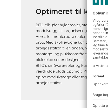
Optimeret til kasser
BITO tilbyder hyldereoler, stationære og
modulvægge til organisering og klargøri
Vores let monterbare reoler fås til enkel
brug. Med skuffevogne kan du nemt flyt
arbejdsstation til en anden, hvilket kan væ
montage- og plukkeområder. Dimension
plukkekasser er designet til at passe til
BITO's småvarereoler og kassereoler for
værdifulde plads optimalt. Plukkekass
op på modulvægge eller tages ned og fly
arbejdsstation.