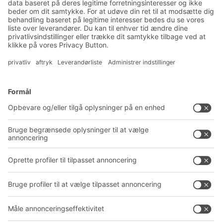
Eksklusiv rabat
Produktnyheder
Tilmeld dig vores nyhedsbrev
Løsninger
Rådgivning og service
Intralogistikløsninger
PRODUKTKATALOG
Kassesystemer
PROJECT GUIDE
Reolsystemer
Downloads
Transportsystemer
Kontaktformular
Service
Virksomhed
Follow us
Om BITO
Vores globale netværk