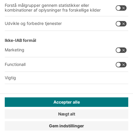
Produktionssteder
A
BIT O
F
YOUR LIFE.
+45 7021 5151
© 2026 BITO-Lagertechnik Bittmann GmbH
Design & realisering
+ | LOUIS
INTERNET
Dette tilbud henvender sig til industri, håndværk, handel og
liberale erhverv til brug i forbindelse med selvstændig,
erhvervsmæssig eller kommerciel virksomhed.
Generelle forretningsbetingelser
Databeskyttelse
Juridisk
Privatlivsindstillinger