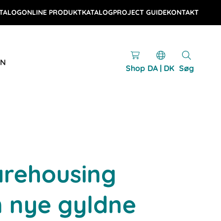
TALOG
ONLINE PRODUKTKATALOG
PROJECT GUIDE
KONTAKT
EN
Shop
DA | DK
Søg
rehousing
n nye gyldne