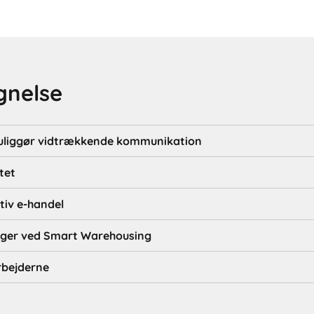
gnelse
muliggør vidtrækkende kommunikation
rtet
tiv e-handel
nger ved Smart Warehousing
rbejderne