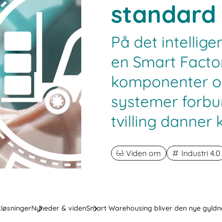
standard
På det intellige
en Smart Factor
komponenter o
systemer forbun
tvilling danner 
Viden om
Industri 4.0
kløsninger
Nyheder & viden
Smart Warehousing bliver den nye gyld