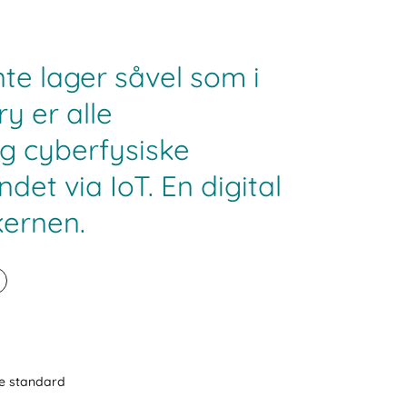
nte lager såvel som i
y er alle
g cyberfysiske
det via IoT. En digital
kernen.
ne standard