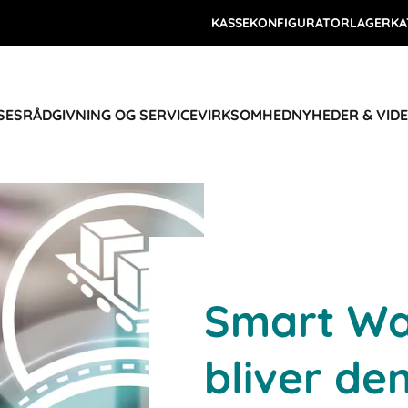
KASSEKONFIGURATOR
LAGERKA
SES
RÅDGIVNING OG SERVICE
VIRKSOMHED
NYHEDER & VID
Smart Wa
bliver de