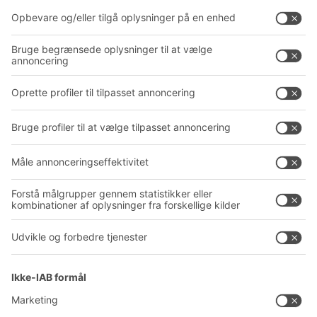
Intralogistikløsninger
PRODUKTKATALOG
Kassesystemer
PROJECT GUIDE
Reolsystemer
Downloads
Transportsystemer
Kontaktformular
Service
Virksomhed
Follow us
Om BITO
Vores globale netværk
Produktionssteder
A
BIT O
F
YOUR LIFE.