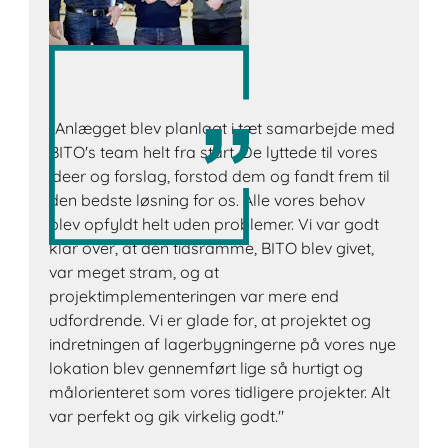
"Anlægget blev planlagt i tæt samarbejde med
BITO's team helt fra start. De lyttede til vores
ideer og forslag, forstod dem og fandt frem til
den bedste løsning for os. Alle vores behov
blev opfyldt helt uden problemer. Vi var godt
klar over, at den tidsramme, BITO blev givet,
var meget stram, og at
projektimplementeringen var mere end
udfordrende. Vi er glade for, at projektet og
indretningen af lagerbygningerne på vores nye
lokation blev gennemført lige så hurtigt og
målorienteret som vores tidligere projekter. Alt
var perfekt og gik virkelig godt."