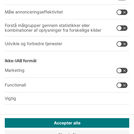
Om BITO
Vores globale netværk
Produktionssteder
A
BIT O
F
YOUR LIFE.
+45 7021 5151
© 2026 BITO-Lagertechnik Bittmann GmbH
Design & realisering
+ | LOUIS
INTERNET
Dette tilbud henvender sig til industri, håndværk, handel og
liberale erhverv til brug i forbindelse med selvstændig,
erhvervsmæssig eller kommerciel virksomhed.