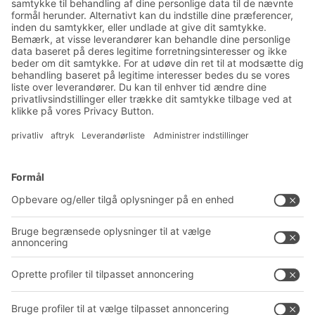
Nyheder og viden om lager
og logistik
Eksklusiv rabat
Produktnyheder
Tilmeld dig vores nyhedsbrev
Løsninger
Rådgivning og service
Intralogistikløsninger
PRODUKTKATALOG
Kassesystemer
PROJECT GUIDE
Reolsystemer
Downloads
Transportsystemer
Kontaktformular
Service
Virksomhed
Follow us