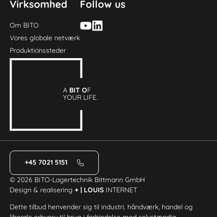
Virksomhed
Follow us
Om BITO
Vores globale netværk
Produktionssteder
A
BIT O
F
YOUR LIFE.
+45 7021 5151
© 2026 BITO-Lagertechnik Bittmann GmbH
Design & realisering
+ | LOUIS
INTERNET
Dette tilbud henvender sig til industri, håndværk, handel og
liberale erhverv til brug i forbindelse med selvstændig,