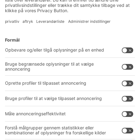
Tilmeld dig vores nyhedsbrev
Løsninger
Rådgivning og service
Intralogistikløsninger
PRODUKTKATALOG
Kassesystemer
PROJECT GUIDE
Reolsystemer
Downloads
Transportsystemer
Kontaktformular
Service
Virksomhed
Follow us
Om BITO
Vores globale netværk
Produktionssteder