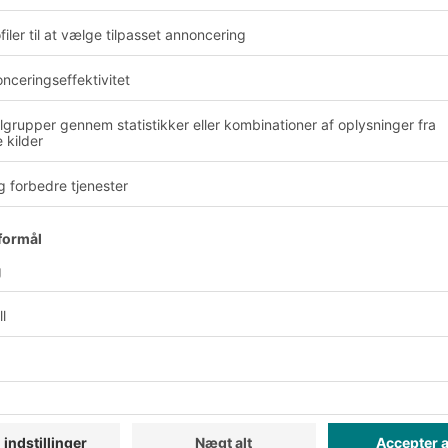
reflowet, betragtes derfor som spild og bør reduce
e hurtigere for enhver pris. Det handler om at m
ge arbejdsgange, så medarbejdere, lagerteknolog
men.
spild på et lager?