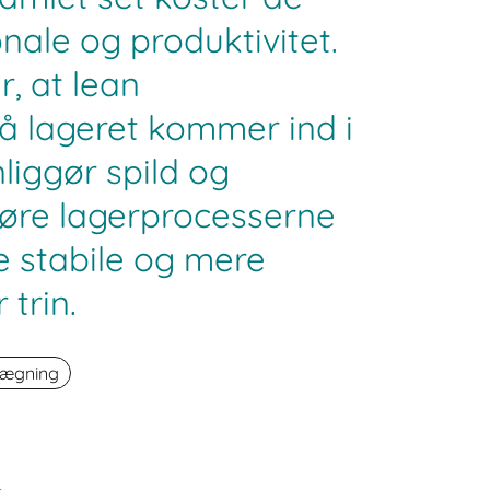
onale og produktivitet.
r, at lean
 lageret kommer ind i
nliggør spild og
 gøre lagerprocesserne
e stabile og mere
 trin.
lægning