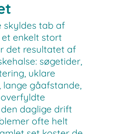
et
 skyldes tab af
 et enkelt stort
r det resultatet af
kehalse: søgetider,
ering, uklare
, lange gåafstande,
 overfyldte
 den daglige drift
oblemer ofte helt
amlet set koster de