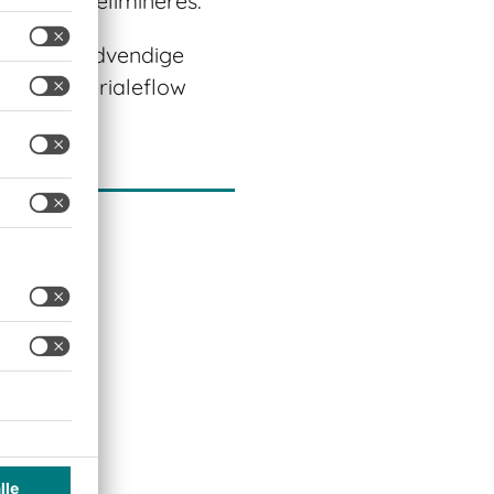
res eller elimineres.
inimere unødvendige
i og materialeflow