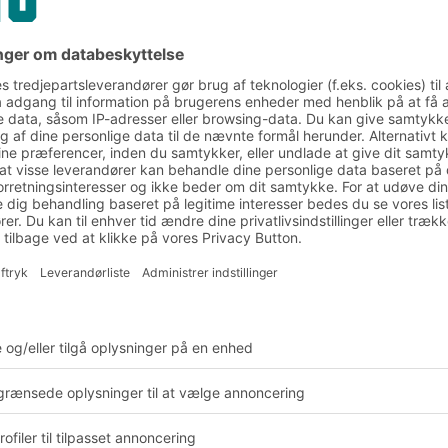
2026-07-08
DEL
er lean management på
eret bygger på princippet om, at alle processer 
er, der forbruger tid, plads, materialer eller arbej