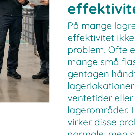
effektivit
På mange lagre
effektivitet ikke
problem. Ofte e
mange små flas
gentagen håndt
lagerlokationer
ventetider eller
lagerområder. I
virker disse pr
normale, men s