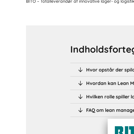
BITO – Totalleverandør af innovative lager- og logisti
Indholdsforte
Hvor opstår der spil
Hvordan kan Lean M
Hvilken rolle spille
FAQ om lean manage