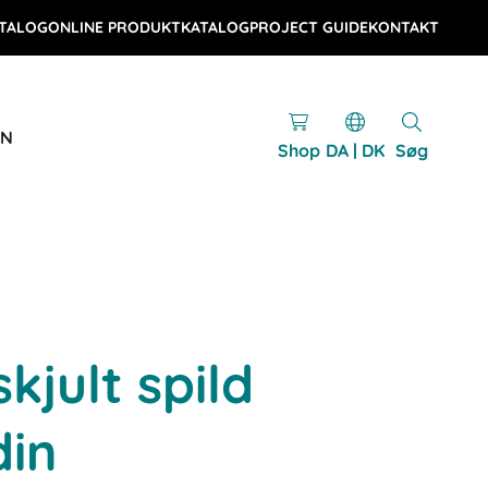
TALOG
ONLINE PRODUKTKATALOG
PROJECT GUIDE
KONTAKT
EN
Shop
DA | DK
Søg
kjult spild
din