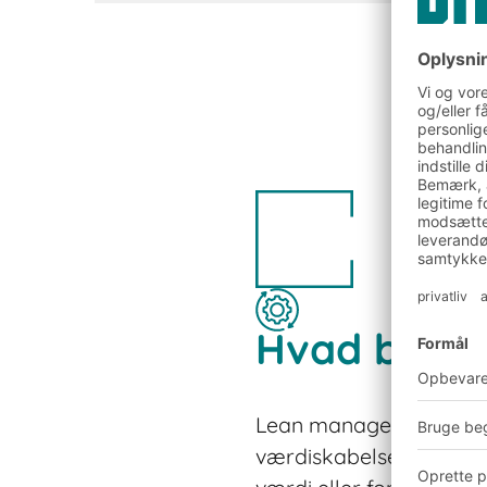
Hvad betyd
Lean management på lag
værdiskabelse. Aktivitet