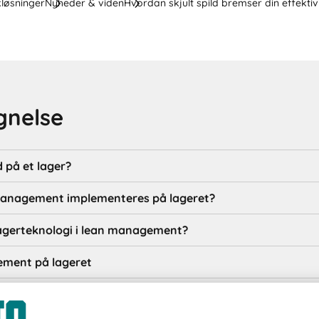
kløsninger
Nyheder & viden
Hvordan skjult spild bremser din effektiv
gnelse
d på et lager?
anagement implementeres på lageret?
r lagerteknologi i lean management?
ment på lageret