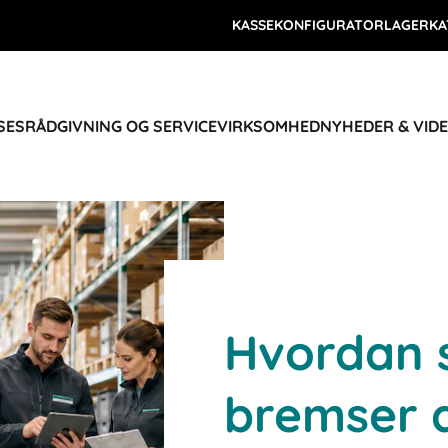
KASSEKONFIGURATOR
LAGERKA
SES
RÅDGIVNING OG SERVICE
VIRKSOMHED
NYHEDER & VID
Hvordan s
bremser 