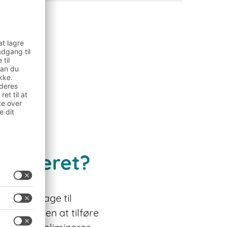
 lageret?
skal bidrage til
dskraft uden at tilføre