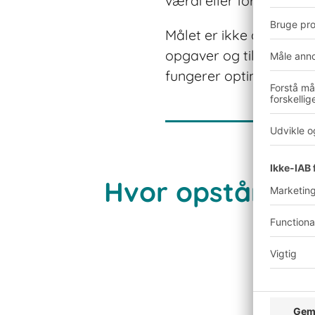
værdi eller forbedre va
Målet er ikke at arbejd
opgaver og tilrettelæg
fungerer optimalt sam
Hvor opstår der 