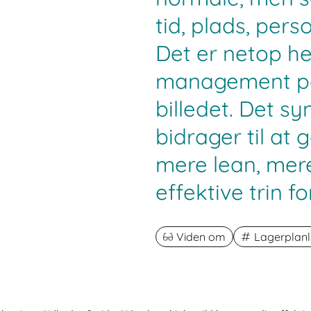
tid, plads, pers
Det er netop he
management på
billedet. Det sy
bidrager til at
mere lean, mer
effektive trin for
Viden om
Lagerplan