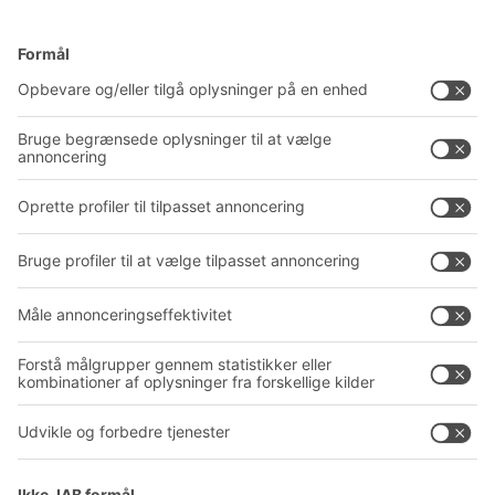
Løsninger
Rådgivning og service
Intralogistikløsninger
PRODUKTKATALOG
Kassesystemer
PROJECT GUIDE
Reolsystemer
Downloads
Transportsystemer
Kontaktformular
Service
Virksomhed
Follow us
Om BITO
Vores globale netværk
Produktionssteder
A
BIT O
F
YOUR LIFE.