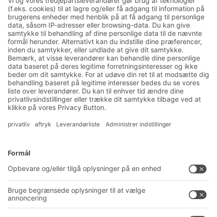
Tilmeld dig vores BITO
nyhedsbrev:
Nyheder og viden om lager
og logistik
Eksklusiv rabat
Produktnyheder
Tilmeld dig vores nyhedsbrev
Løsninger
Rådgivning og service
Intralogistikløsninger
PRODUKTKATALOG
Kassesystemer
PROJECT GUIDE
Reolsystemer
Downloads
Transportsystemer
Kontaktformular