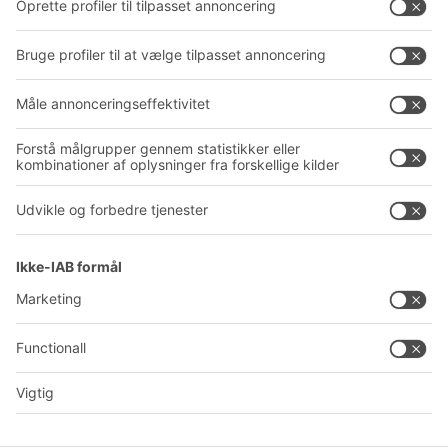
Service
Virksomhed
Follow us
Om BITO
Vores globale netværk
Produktionssteder
A
BIT O
F
YOUR LIFE.
+45 7021 5151
© 2026 BITO-Lagertechnik Bittmann GmbH
Design & realisering
+ | LOUIS
INTERNET