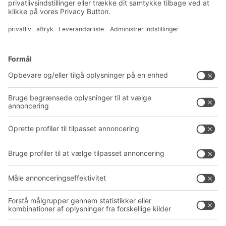
Tilmeld dig vores nyhedsbrev
Løsninger
Rådgivning og service
Intralogistikløsninger
PRODUKTKATALOG
Kassesystemer
PROJECT GUIDE
Reolsystemer
Downloads
Transportsystemer
Kontaktformular
Service
Virksomhed
Follow us
Om BITO
Vores globale netværk
Produktionssteder