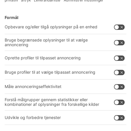
Løsninger
Rådgivning og service
Intralogistikløsninger
PRODUKTKATALOG
Kassesystemer
PROJECT GUIDE
Reolsystemer
Downloads
Transportsystemer
Kontaktformular
Service
Virksomhed
Follow us
Om BITO
Vores globale netværk
Produktionssteder
A
BIT O
F
YOUR LIFE.