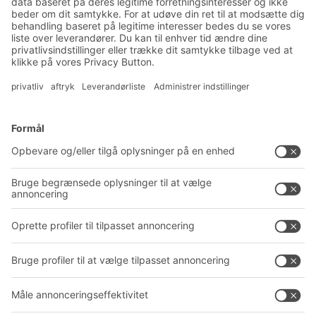
Eksklusiv rabat
Produktnyheder
Tilmeld dig vores nyhedsbrev
Løsninger
Rådgivning og service
Intralogistikløsninger
PRODUKTKATALOG
Kassesystemer
PROJECT GUIDE
Reolsystemer
Downloads
Transportsystemer
Kontaktformular
Service
Virksomhed
Follow us
Om BITO
Vores globale netværk