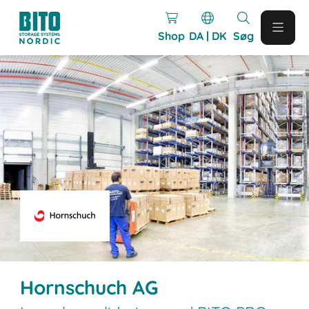
Shop
DA | DK
Søg
Hornschuch AG