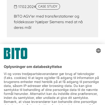
17.02.2024
CASE STUDY
BITO AGV'er med transferstationer og
foldekasser hjælper Siemens med at nå
deres mål
Tilmeld dig vores BITO
nyhedsbrev:
Nyheder og viden om lager
og logistik