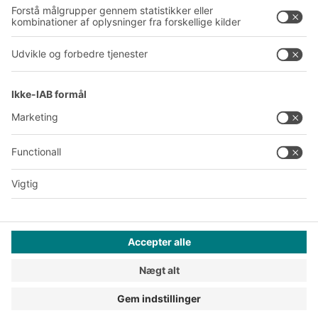
Produktionssteder
A
BIT O
F
YOUR LIFE.
+45 7021 5151
© 2026 BITO-Lagertechnik Bittmann GmbH
Design & realisering
+ | LOUIS
INTERNET
Dette tilbud henvender sig til industri, håndværk, handel og
liberale erhverv til brug i forbindelse med selvstændig,
erhvervsmæssig eller kommerciel virksomhed.
Generelle forretningsbetingelser
Databeskyttelse
Juridisk
Privatlivsindstillinger