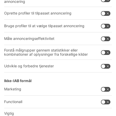
Service
Virksomhed
Follow us
Om BITO
Vores globale netværk
Produktionssteder
A
BIT O
F
YOUR LIFE.
+45 7021 5151
© 2026 BITO-Lagertechnik Bittmann GmbH
Design & realisering
+ | LOUIS
INTERNET