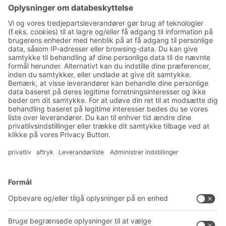
Tilmeld dig vores BITO
nyhedsbrev:
Nyheder og viden om lager
og logistik
Eksklusiv rabat
Produktnyheder
Tilmeld dig vores nyhedsbrev
Løsninger
Rådgivning og service
Intralogistikløsninger
PRODUKTKATALOG
Kassesystemer
PROJECT GUIDE
Reolsystemer
Downloads
Transportsystemer
Kontaktformular