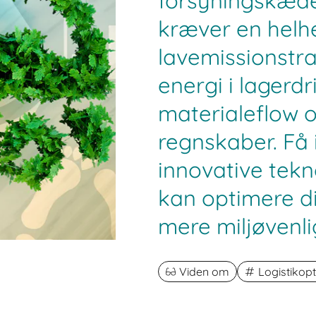
forsyningskæder
kræver en helhe
lavemissionstr
energi i lagerdri
materialeflow 
regnskaber. Få 
innovative tekn
kan optimere di
mere miljøvenli
Viden om
Logistikop