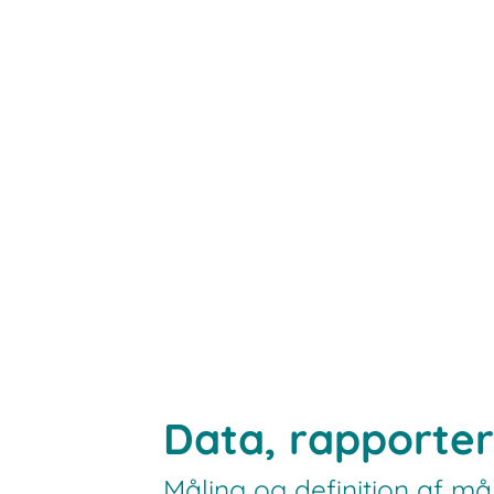
genanvendelige kasser
Data, rapporte
Måling og definition af må