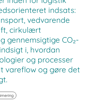
 inden for logistik
dsorienteret indsats:
ansport, vedvarende
ft, cirkulært
og gennemsigtige CO₂-
indsigt i, hvordan
ologier og processer
t vareflow og gøre det
gt.
timering