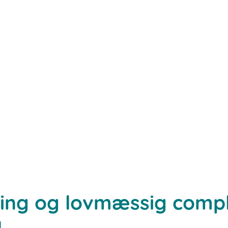
ring og lovmæssig comp
l