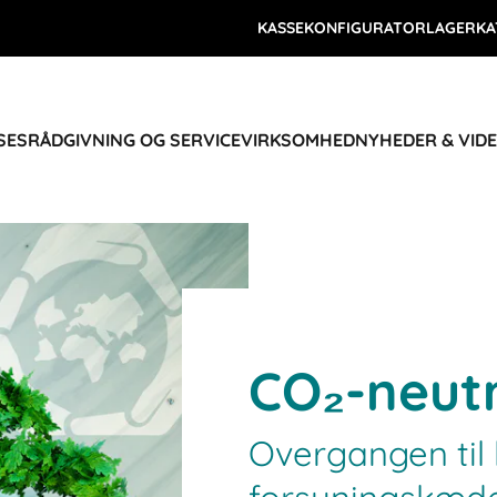
KASSEKONFIGURATOR
LAGERKA
SES
RÅDGIVNING OG SERVICE
VIRKSOMHED
NYHEDER & VID
CO₂-neutr
Overgangen til