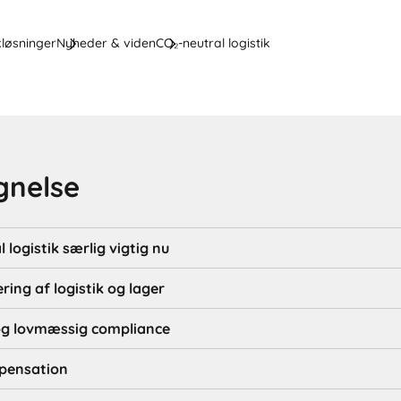
kløsninger
Nyheder & viden
CO₂-neutral logistik
gnelse
 logistik særlig vigtig nu
ering af logistik og lager
og lovmæssig compliance
mpensation