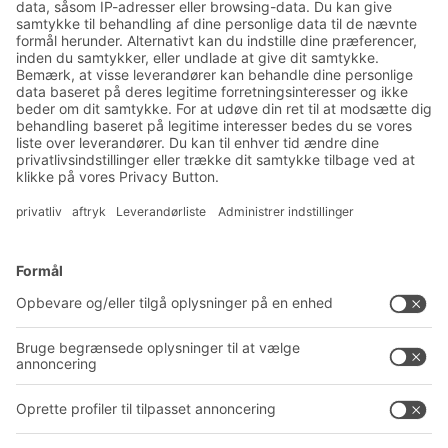
Nyheder og viden om lager
og logistik
Eksklusiv rabat
Produktnyheder
Tilmeld dig vores nyhedsbrev
Løsninger
Rådgivning og service
Intralogistikløsninger
PRODUKTKATALOG
Kassesystemer
PROJECT GUIDE
Reolsystemer
Downloads
Transportsystemer
Kontaktformular
Service
Virksomhed
Follow us