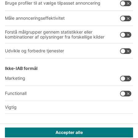
Om BITO
Vores globale netværk
Produktionssteder
A
BIT O
F
YOUR LIFE.
+45 7021 5151
© 2026 BITO-Lagertechnik Bittmann GmbH
Design & realisering
+ | LOUIS
INTERNET
Dette tilbud henvender sig til industri, håndværk, handel og
liberale erhverv til brug i forbindelse med selvstændig,