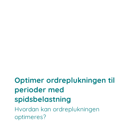
ordreplukning
lagersystemer
Optimer ordreplukningen til
processerne automatiseres
perioder med
spidsbelastning
Hvordan kan ordreplukningen
optimeres?