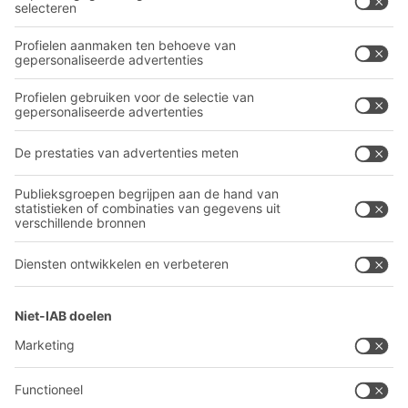
Industriële legbord stellingen
Transportsystemen
Onze diensten
Bedrijf
Volg ons
Over BITO
Ons wereldwijde netwerk
Onze productie
A
BIT O
F
YOUR LIFE.
030 711 30 90