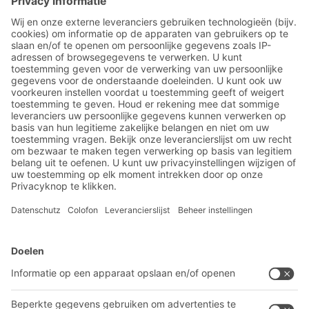
gesynchroniseerde productielijnen, hoge
kwaliteitsnormen en wereldwijde
toeleveringsketens. Om magazijnen
optimaal in te richten, zijn maatwerk
opslagsystemen, intelligente automatisering
en duurzame processen essentieel.
BITO-oplossingen
Advies & Service
Intralogistieke oplossingen
Contactformulier
Bakken en bakken