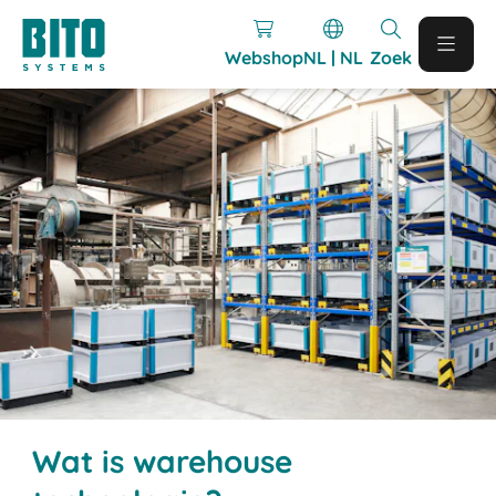
Webshop
NL | NL
Zoek
Wat is warehouse