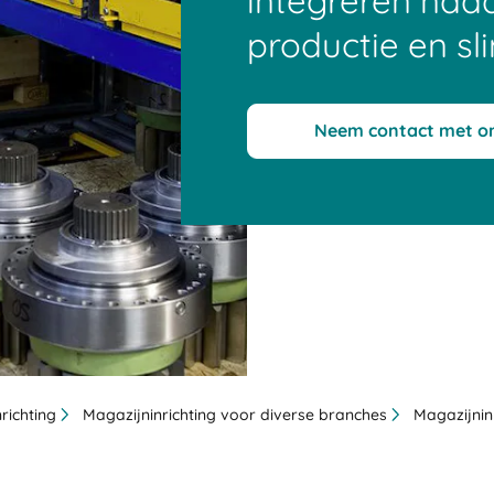
integreren naa
productie en sl
Neem contact met o
richting
Magazijninrichting voor diverse branches
Magazijninr