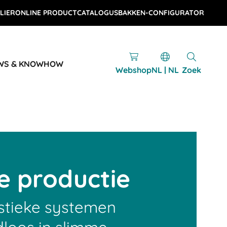
LIER
ONLINE PRODUCTCATALOGUS
BAKKEN-CONFIGURATOR
WS & KNOWHOW
Webshop
NL | NL
Zoek
le productie
gistieke systemen