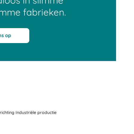
dloos in slimme
imme fabrieken.
ns op
ichting Industriële productie