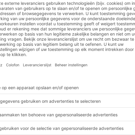
ecten
Mode
ealiseerd in de modesec