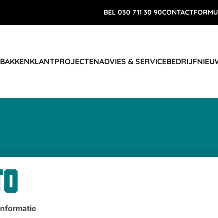
BEL 030 711 30 90
CONTACTFORMU
 BAKKEN
KLANTPROJECTEN
ADVIES & SERVICE
BEDRIJF
NIEU
istiek in
trie