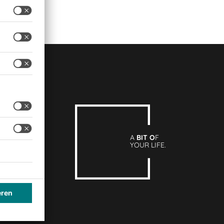
A
BIT O
F
YOUR LIFE.