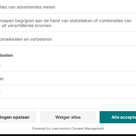
& Service
Bedrijf
Volg ons
ier
Over BITO
Ons wereldwijde netwerk
Onze productie