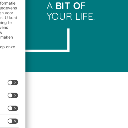
A
BIT O
F
YOUR LIFE.
tor