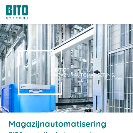
A
BIT O
F
MAGAZIJNAUTOMATISERING.
Magazijnautomatisering