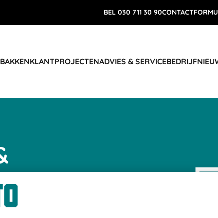
BEL 030 711 30 90
CONTACTFORMU
 BAKKEN
KLANTPROJECTEN
ADVIES & SERVICE
BEDRIJF
NIEU
&
 logistiek