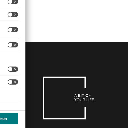
A
BIT O
F
YOUR LIFE.