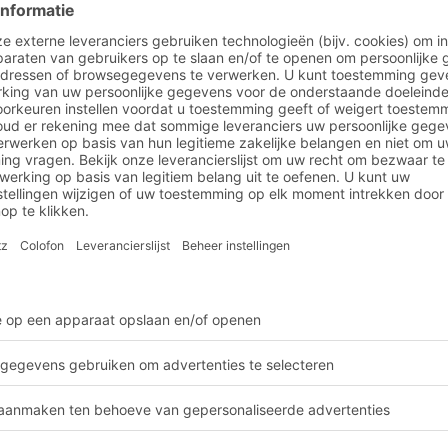
n
ecten
Toiletartikelen & Cosmetica
aliseerd in de sector to