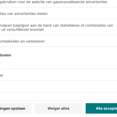
& Service
Bedrijf
Volg ons
ier
Over BITO
Ons wereldwijde netwerk
Onze productie