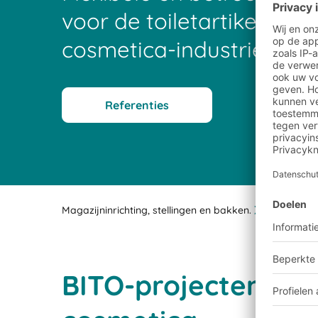
voor de toiletartikelen- e
cosmetica-industrie
Referenties
Magazijninrichting, stellingen en bakken.
Klantproj
BITO-projecten gere