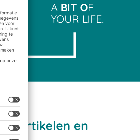
A
BIT O
F
YOUR LIFE.
iletartikelen en