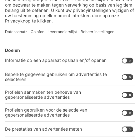
spontane sollicitatie
Technisch Commercieel Adviseur
BITO-oplossingen
Advies & Service
Intralogistieke oplossingen
Contactformulier
Bakken en bakken
Industriële legbord stellingen
Transportsystemen
Onze diensten
Bedrijf
Volg ons
Over BITO
Ons wereldwijde netwerk
Onze productie