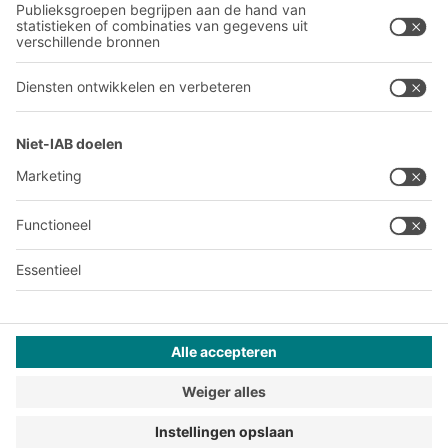
A
BIT O
F
YOUR LIFE.
030 711 30 90
© 2026 BITO-Lagertechnik Bittmann GmbH
Websiteontwerp
+ | LOUIS
INTERNET
Dit aanbod is bestemd voor industrie, ambachten, handel en
vrije beroepen voor gebruik in zelfstandige, professionele of
commerciële activiteiten.
Terms of assembly
Algemene verkoop en betalingsvoorwaarden
Privacyverklaring
Juridische kennisgeving
Privacy-instellingen