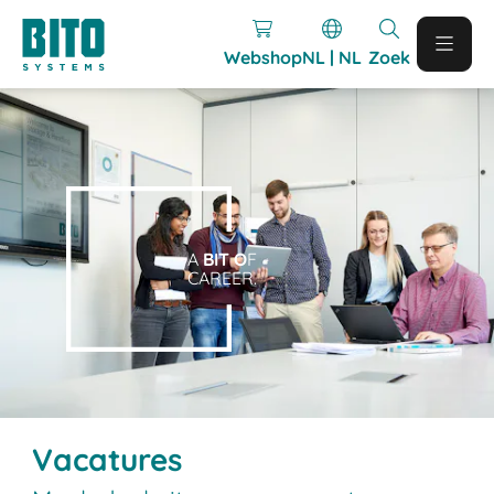
Webshop
NL | NL
Zoek
A
BIT O
F
CAREER.
Vacatures