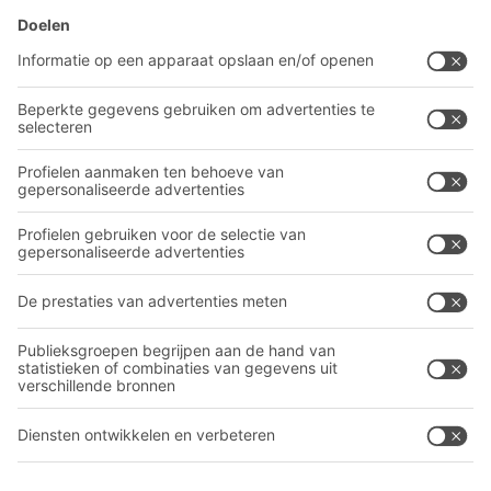
BITO-oplossingen
Advies & Service
Intralogistieke oplossingen
Contactformulier
Bakken en bakken
Industriële legbord stellingen
Transportsystemen
Onze diensten
Bedrijf
Volg ons
Over BITO
Ons wereldwijde netwerk
Onze productie
A
BIT O
F
YOUR LIFE.