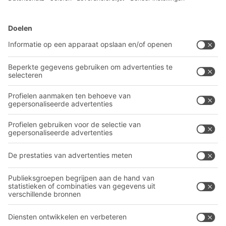
BITO-oplossingen
Advies & Service
Intralogistieke oplossingen
Contactformulier
Bakken en bakken
Industriële legbord stellingen
Transportsystemen
Onze diensten
Bedrijf
Volg ons
Over BITO
Ons wereldwijde netwerk
Onze productie
A
BIT O
F
YOUR LIFE.