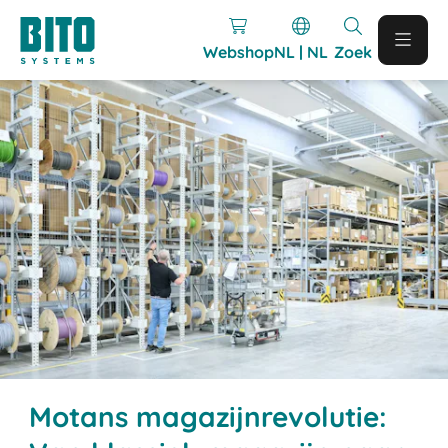
Webshop
NL | NL
Zoek
Motans magazijnrevolutie: