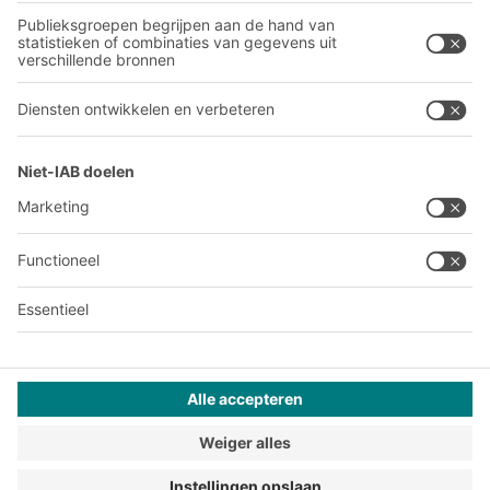
Onze productie
A
BIT O
F
YOUR LIFE.
030 711 30 90
© 2026 BITO-Lagertechnik Bittmann GmbH
Websiteontwerp
+ | LOUIS
INTERNET
Dit aanbod is bestemd voor industrie, ambachten, handel en
vrije beroepen voor gebruik in zelfstandige, professionele of
commerciële activiteiten.
Terms of assembly
Algemene verkoop en betalingsvoorwaarden
Privacyverklaring