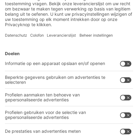
BITO-oplossingen
Advies & Service
Intralogistieke oplossingen
Contactformulier
Bakken en bakken
Industriële legbord stellingen
Transportsystemen
Onze diensten
Bedrijf
Volg ons
Over BITO
Ons wereldwijde netwerk