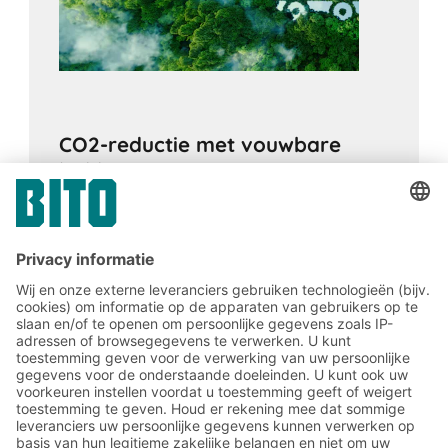
CO2-reductie met vouwbare
bakken
03.07.2023
LOGISTIEKE KNOWHOW
Door gerecyclede opvouwbare bakken te
gebruiken, kan een bedrijf zijn CO2-
voetafdruk verbeteren. Als herbruikbare
transportbakken, vervangen ze veel
wegwerpverpakking en besparen ze CO2 op
het retourtransport.