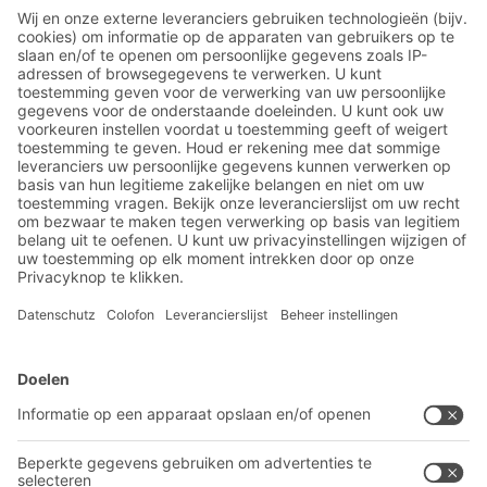
De brandbeveiliging in het magazijn kan met
relatief eenvoudige middelen worden
verhoogd. Hier is een top 5 van de
belangrijkste maatregelen. Vroegtijdige
planning is echter noodzakelijk.
BITO-oplossingen
Advies & Service
Intralogistieke oplossingen
Contactformulier
Bakken en bakken