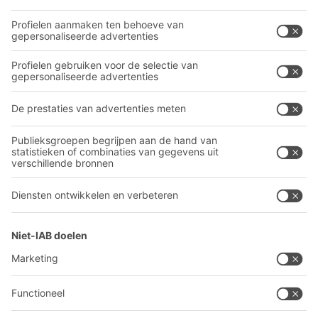
Industriële legbord stellingen
Transportsystemen
Onze diensten
Bedrijf
Volg ons
Over BITO
Ons wereldwijde netwerk
Onze productie
A
BIT O
F
YOUR LIFE.
030 711 30 90