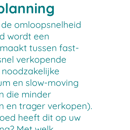
planning
n de omloopsnelheid
d wordt een
maakt tussen fast-
snel verkopende
 noodzakelijke
um en slow-moving
n die minder
jn en trager verkopen).
oed heeft dit op uw
ng? Met welk