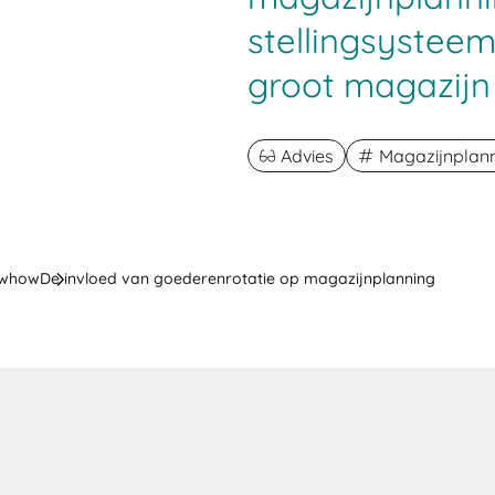
stellingsysteem
groot magazijn 
Advies
Magazijnplan
owhow
De invloed van goederenrotatie op magazijnplanning