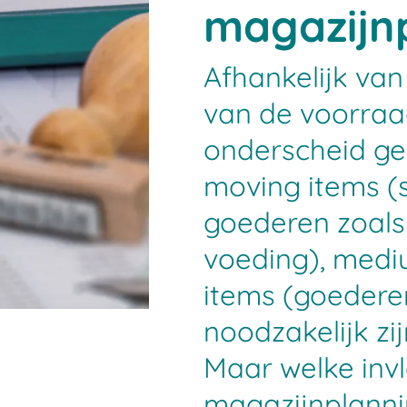
magazijn
Afhankelijk va
van de voorraa
onderscheid ge
moving items (
goederen zoals
voeding), medi
items (goedere
noodzakelijk zi
Maar welke invl
magazijnplanni