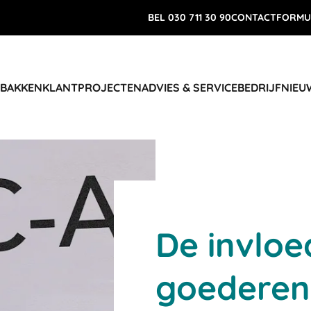
BEL 030 711 30 90
CONTACTFORMU
 BAKKEN
KLANTPROJECTEN
ADVIES & SERVICE
BEDRIJF
NIEU
De invloe
goederen