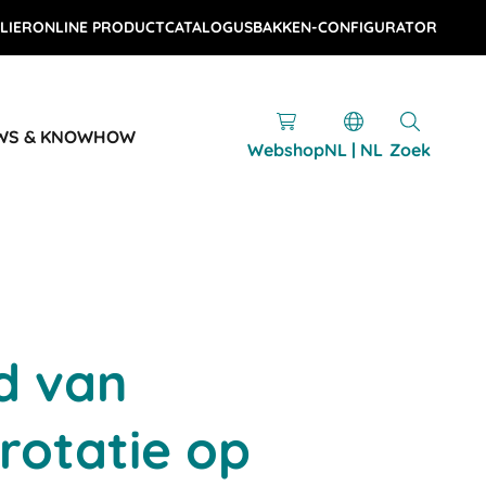
LIER
ONLINE PRODUCTCATALOGUS
BAKKEN-CONFIGURATOR
WS & KNOWHOW
Webshop
NL | NL
Zoek
d van
rotatie op