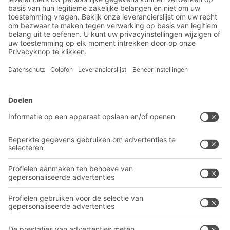
BITO-oplossingen
Advies & Service
Intralogistieke oplossingen
Contactformulier
Bakken en bakken
Industriële legbord stellingen
Transportsystemen
Onze diensten
Bedrijf
Volg ons
Over BITO