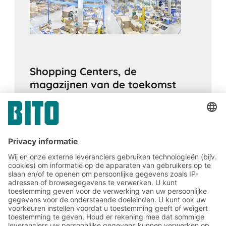
Shopping Centers, de
magazijnen van de toekomst
19.06.2024
LOGISTIEKE KNOWHOW
Logistieke Shopping Centers geven de
toekomst van warehousing een nieuwe
vorm. Ze combineren efficiëntie, snelheid,
flexibiliteit en duurzaamheid door middel
van geavanceerde technologieën in
strategisch geplaatste, multifunctionele
logistieke centra.