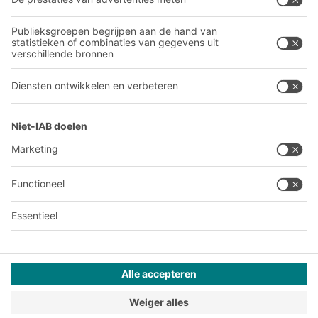
Ons wereldwijde netwerk
Onze productie
A
BIT O
F
YOUR LIFE.
030 711 30 90
© 2026 BITO-Lagertechnik Bittmann GmbH
Websiteontwerp
+ | LOUIS
INTERNET
Dit aanbod is bestemd voor industrie, ambachten, handel en
vrije beroepen voor gebruik in zelfstandige, professionele of
commerciële activiteiten.
Terms of assembly