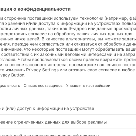
ально подходит вам, 
 нужно хранить и
вы цените удобств
евозить пустые
использования и в
стиковые контейнеры,
качество, которое 
озможность
гарантировать кон
адывания поможет вам
из пищевого
ономить полезный
полипропилена.
ем и тем самым
ньшить затраты;