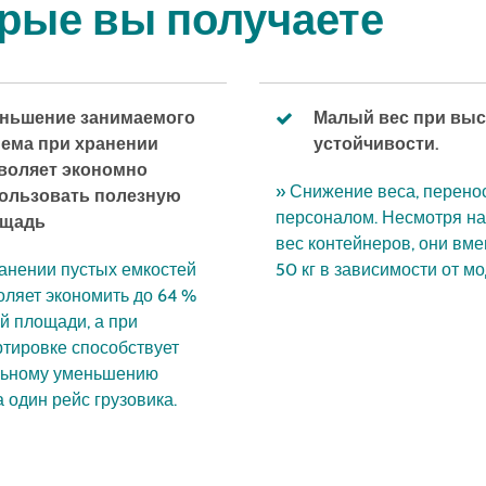
рые вы получаете
ньшение занимаемого
Малый вес при вы
ема при хранении
устойчивости.
воляет экономно
» Снижение веса, перено
ользовать полезную
персоналом. Несмотря н
ощадь
вес контейнеров, они вм
анении пустых емкостей
50 кг в зависимости от мо
оляет экономить до 64 %
й площади, а при
тировке способствует
льному уменьшению
а один рейс грузовика.