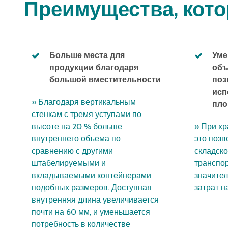
Преимущества, кото
Больше места для
Уме
продукции благодаря
объ
большой вместительности
поз
исп
» Благодаря вертикальным
пл
стенкам с тремя уступами по
высоте на 20 % больше
» При хр
внутреннего объема по
это позв
сравнению с другими
складско
штабелируемыми и
транспор
вкладываемыми контейнерами
значите
подобных размеров. Доступная
затрат н
внутренняя длина увеличивается
почти на 60 мм, и уменьшается
потребность в количестве