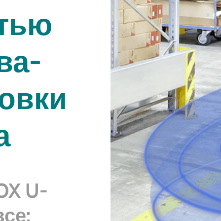
стью
­ва­
новки
а
OX U-
все: