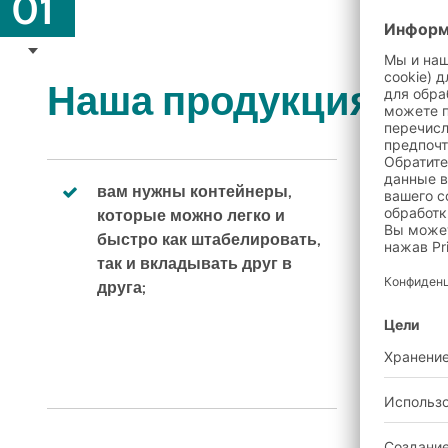
01
Наша продукция иде
вам нужны контейнеры,
вам
которые можно легко и
пер
быстро как штабелировать,
пла
так и вкладывать друг в
а в
друга;
вкл
сэк
объ
уме