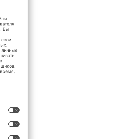
если
о
ысокое
могут
тейнеры