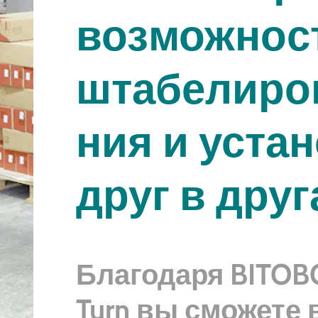
воз­мож­но­
шта­бе­ли­ро
ния и уста
друг в друг
Благодаря BITOB
Turn вы сможете 