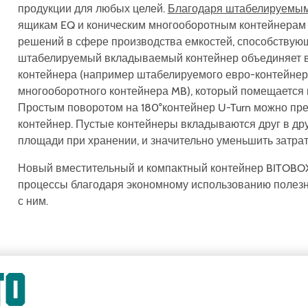
продукции для любых целей.
Благодаря штабелируемым
ящикам EQ и коническим многооборотным контейнерам 
решений в сфере производства емкостей, способствую
штабелируемый вкладываемый контейнер объединяет в
контейнера (например штабелируемого евро-контейнер
многооборотного контейнера MB), который помещается в
Простым поворотом на 180°контейнер U-Turn можно п
контейнер. Пустые контейнеры вкладываются друг в дру
площади при хранении, и значительно уменьшить затрат
Новый вместительный и компактный контейнер BITOBOX 
процессы благодаря экономному использованию полезн
с ним.