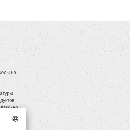
ходы на
ратуры
дуктов
тимально
кие