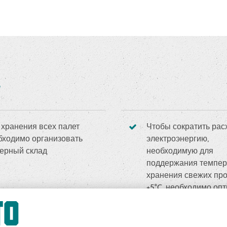
 хранения всех палет
Чтобы сократить рас
бходимо организовать
электроэнергию,
ерный склад
необходимую для
поддержания темпе
хранения свежих про
+5°C, необходимо оп
использовать складс
площади