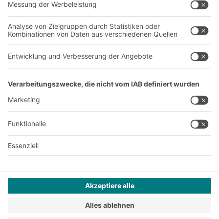
Produktionsstandorte
Karriere
A
BIT O
F
YOUR LIFE.
+49 (6753) 122-922
© 2026 BITO-Lagertechnik Bittmann GmbH
Design & Realisation
+ | LOUIS
INTERNET
Dieses Angebot ist für Industrie, Handwerk, Handel und die
freien Berufe zur Verwendung in der selbstständigen,
beruflichen oder gewerblichen Tätigkeit bestimmt.
Montagebedingungen
Reklamationsbedingungen
Impressum