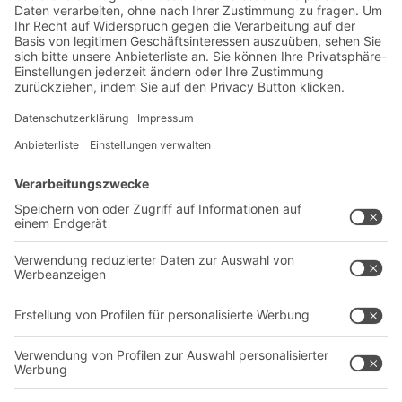
Senden
*
= Pflichtfeld
Lösungen
Beratung & Service
Intralogistiklösungen
Kontaktformular
Behältersysteme
Regalsysteme
Transportsysteme
Dienstleistungen
Unternehmen
Follow us
Über uns
Standorte weltweit